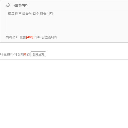
나도한마디
띄어쓰기 포함
[
400
]
byte 남았습니다.
나도한마디 전체
0
건
전체보기