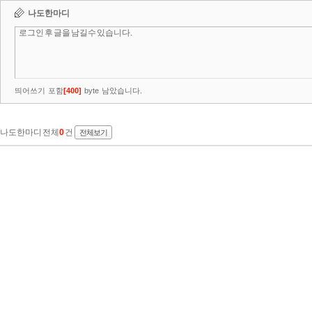
나도한마디
띄어쓰기 포함
[
400
]
byte 남았습니다.
나도한마디 전체
0
건
전체보기