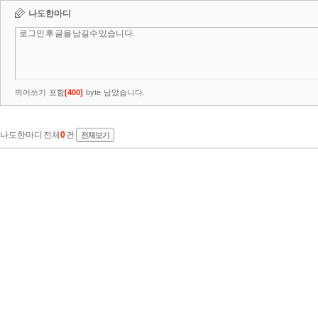
나도한마디
띄어쓰기 포함
[
400
]
byte 남았습니다.
나도한마디 전체
0
건
전체보기