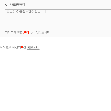
나도한마디
띄어쓰기 포함
[
400
]
byte 남았습니다.
나도한마디 전체
0
건
전체보기