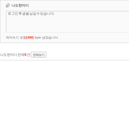
나도한마디
띄어쓰기 포함
[
400
]
byte 남았습니다.
나도한마디 전체
0
건
전체보기