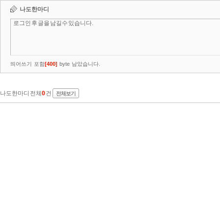
나도한마디
띄어쓰기 포함
[
400
]
byte 남았습니다.
나도한마디 전체
0
건
전체보기