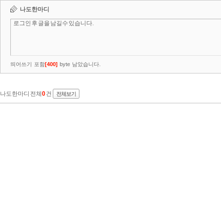
나도한마디
띄어쓰기 포함
[
400
]
byte 남았습니다.
나도한마디 전체
0
건
전체보기