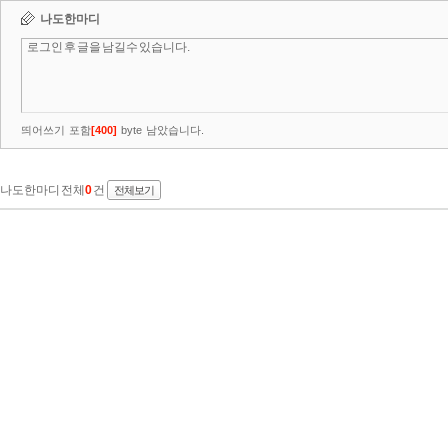
나도한마디
띄어쓰기 포함
[
400
]
byte 남았습니다.
나도한마디 전체
0
건
전체보기