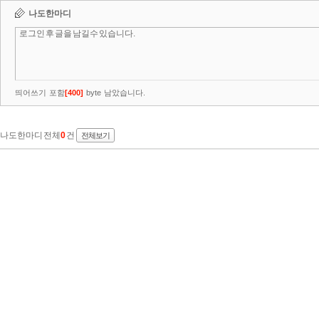
나도한마디
띄어쓰기 포함
[
400
]
byte 남았습니다.
나도한마디 전체
0
건
전체보기