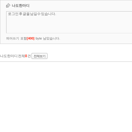
나도한마디
띄어쓰기 포함
[
400
]
byte 남았습니다.
나도한마디 전체
0
건
전체보기