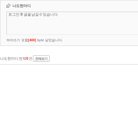
나도한마디
띄어쓰기 포함
[
400
]
byte 남았습니다.
나도한마디 전체
0
건
전체보기