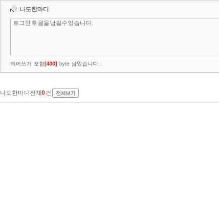
나도한마디
띄어쓰기 포함
[
400
]
byte 남았습니다.
나도한마디 전체
0
건
전체보기