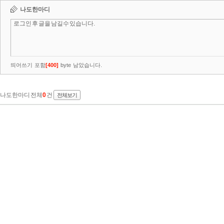
나도한마디
띄어쓰기 포함
[
400
]
byte 남았습니다.
나도한마디 전체
0
건
전체보기