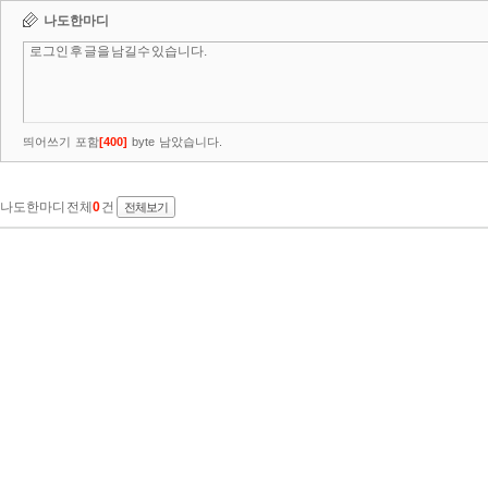
나도한마디
띄어쓰기 포함
[
400
]
byte 남았습니다.
나도한마디 전체
0
건
전체보기