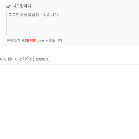
나도한마디
띄어쓰기 포함
[
400
]
byte 남았습니다.
나도한마디 전체
0
건
전체보기