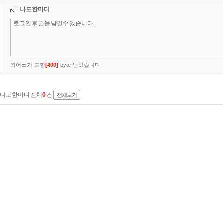
나도한마디
띄어쓰기 포함
[
400
]
byte 남았습니다.
나도한마디 전체
0
건
전체보기