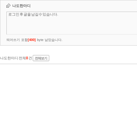
나도한마디
띄어쓰기 포함
[
400
]
byte 남았습니다.
나도한마디 전체
0
건
전체보기