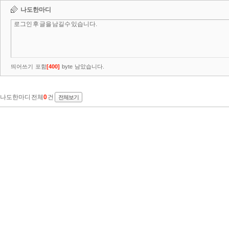
나도한마디
띄어쓰기 포함
[
400
]
byte 남았습니다.
나도한마디 전체
0
건
전체보기