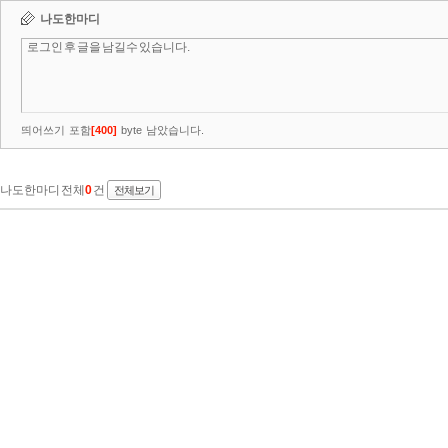
나도한마디
띄어쓰기 포함
[
400
]
byte 남았습니다.
나도한마디 전체
0
건
전체보기