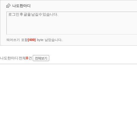
나도한마디
띄어쓰기 포함
[
400
]
byte 남았습니다.
나도한마디 전체
0
건
전체보기