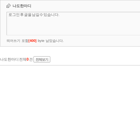
나도한마디
띄어쓰기 포함
[
400
]
byte 남았습니다.
나도한마디 전체
0
건
전체보기