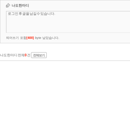
나도한마디
띄어쓰기 포함
[
400
]
byte 남았습니다.
나도한마디 전체
0
건
전체보기