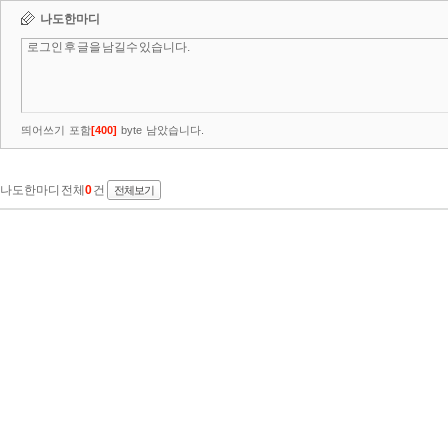
나도한마디
띄어쓰기 포함
[
400
]
byte 남았습니다.
나도한마디 전체
0
건
전체보기