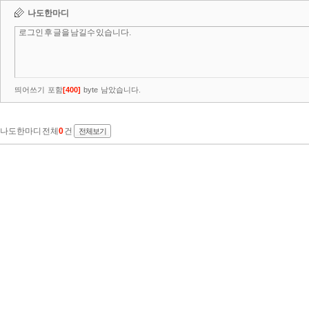
나도한마디
띄어쓰기 포함
[
400
]
byte 남았습니다.
나도한마디 전체
0
건
전체보기