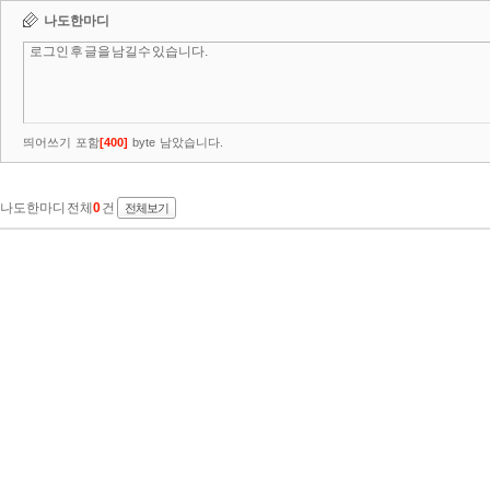
나도한마디
띄어쓰기 포함
[
400
]
byte 남았습니다.
나도한마디 전체
0
건
전체보기