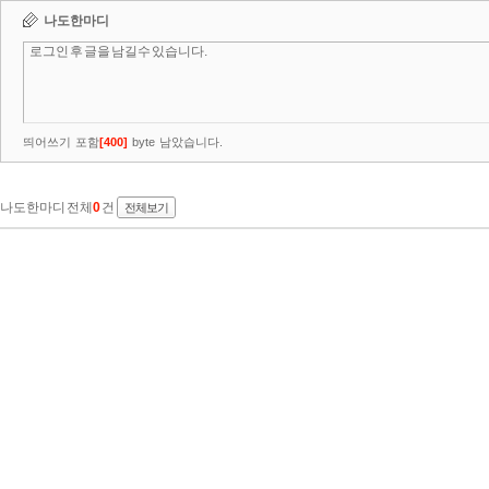
나도한마디
띄어쓰기 포함
[
400
]
byte 남았습니다.
나도한마디 전체
0
건
전체보기