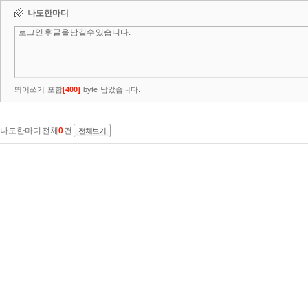
나도한마디
띄어쓰기 포함
[
400
]
byte 남았습니다.
나도한마디 전체
0
건
전체보기