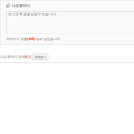
나도한마디
띄어쓰기 포함
[
400
]
byte 남았습니다.
나도한마디 전체
0
건
전체보기