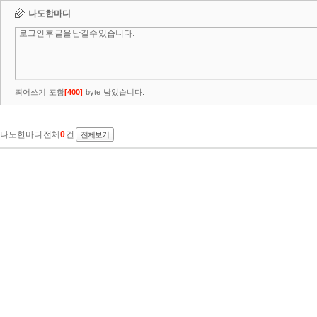
나도한마디
띄어쓰기 포함
[
400
]
byte 남았습니다.
나도한마디 전체
0
건
전체보기