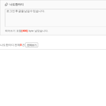
나도한마디
띄어쓰기 포함
[
400
]
byte 남았습니다.
나도한마디 전체
0
건
전체보기