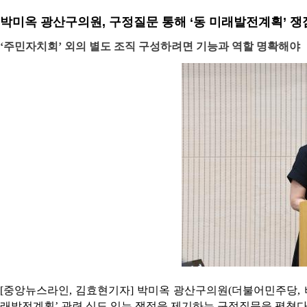
박미옥 광산구의원, 구정질문 통해 ‘동 미래발전계획’ 쟁
‘주민자치회’ 외의 별도 조직 구성하려면 기능과 역할 명확해야
[중앙뉴스라인, 김효현기자] 박미옥 광산구의원(더불어민주당, 비
래발전계획’ 관련 심도 있는 쟁점을 제기하는 구정질문을 펼쳤다