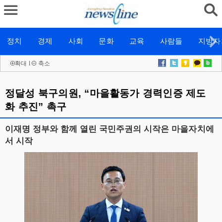
정치
경제
사회
문화
교육
사람들
지방자
확대
l
축소
정달성 북구의원, “마을활동가 경력인증 제도
화 추진” 촉구
이재명 정부와 함께 열린 국민주권의 시작은 마을자치에
서 시작