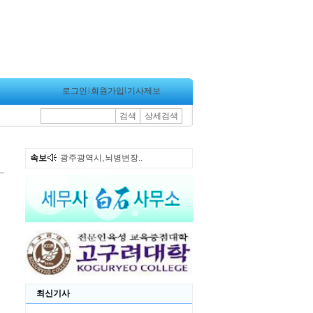
로그인
l
회원가입
l
기사제보
검색
상세검색
속보
광주광역시, 뇌병변장..
최신기사