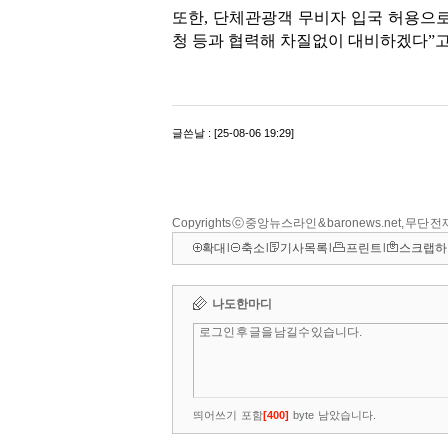
Copyrights ⓒ 중앙뉴스라인 & baronews.net, 무단
확대
l
축소
l
기사목록
l
프린트
l
스크랩하