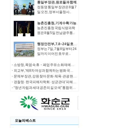
통일부 장관, 원로들과 함께 '한반도 평화공존 발전구상' 공감대 형성 방안 논의
정동영 통일부 장관은 8월 7
일 오전, 정부서울청사..
농촌진흥청, 기계수확 가능한 녹두 새 품종 '채흔' 현장 평가회
농촌진흥청 국립식량과학
원은 8월 5일 전남광주통..
행정안전부, 7.8~24일 호우 피해 특별재난지역 선포
정부는 7일, 7월 8일부터 24
일까지 이어진 호우로 ..
소방청, 폭염 속 휴・폐업 주유소 화재예방에 총력
외교부, '제8차 여성과 함께하는 평화 국제회의' 청년 서포터즈 모집
문체부 장관, 강원 찾아 문화·체육·관광 현장 소통 나서
경찰청 · 한국피해자학회 · 성균관대 '피해자 중심 사법개혁' 학술대회 개최
“청년 자립과 세대 공존의 길 모색” 통합위, '세대상생 자산 특별위원회' 출범
오늘의 베스트