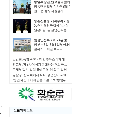
통일부 장관, 원로들과 함께 '한반도 평화공존 발전구상' 공감대 형성 방안 논의
정동영 통일부 장관은 8월 7
일 오전, 정부서울청사..
농촌진흥청, 기계수확 가능한 녹두 새 품종 '채흔' 현장 평가회
농촌진흥청 국립식량과학
원은 8월 5일 전남광주통..
행정안전부, 7.8~24일 호우 피해 특별재난지역 선포
정부는 7일, 7월 8일부터 24
일까지 이어진 호우로 ..
소방청, 폭염 속 휴・폐업 주유소 화재예방에 총력
외교부, '제8차 여성과 함께하는 평화 국제회의' 청년 서포터즈 모집
문체부 장관, 강원 찾아 문화·체육·관광 현장 소통 나서
경찰청 · 한국피해자학회 · 성균관대 '피해자 중심 사법개혁' 학술대회 개최
“청년 자립과 세대 공존의 길 모색” 통합위, '세대상생 자산 특별위원회' 출범
오늘의 베스트