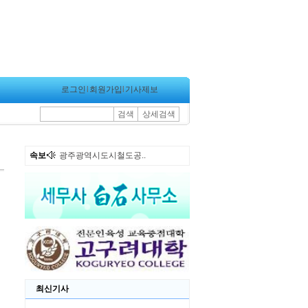
로그인
l
회원가입
l
기사제보
검색
상세검색
속보
광주광역시도시철도공..
최신기사