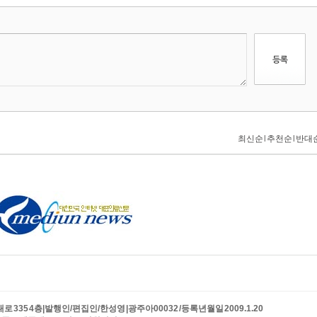
335 4층|발행인/편집인/한성영 |광주아00032 /등록년월일 2009.1.20