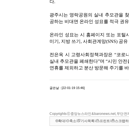
Copyrights ⓒ 중앙뉴스라인 & baronews.net, 무단
확대
l
축소
l
기사목록
l
프린트
l
스크랩하