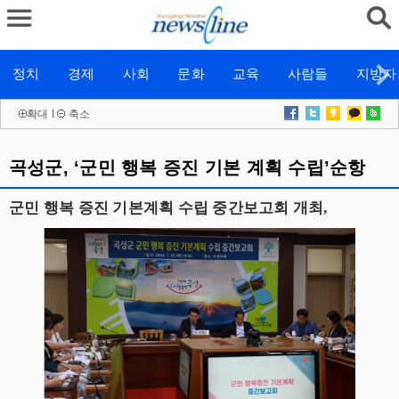
정치
경제
사회
문화
교육
사람들
지방자
확대
l
축소
곡성군, ‘군민 행복 증진 기본 계획 수립’순항
군민 행복 증진 기본계획 수립 중간보고회 개최,