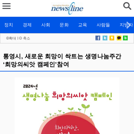
정치
경제
사회
문화
교육
사람들
지방자
확대
l
축소
통영시, 새로운 희망이 싹트는 생명나눔주간
‘희망의씨앗 캠페인’참여