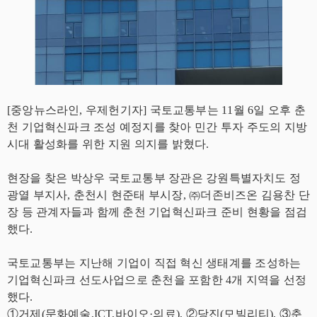
[중앙뉴스라인, 우제헌기자] 국토교통부는 11월 6일 오후 춘
천 기업혁신파크 조성 예정지를 찾아 민간 투자 주도의 지방
시대 활성화를 위한 지원 의지를 밝혔다.
현장을 찾은 박상우 국토교통부 장관은 강원특별자치도 정
광열 부지사, 춘천시 현준태 부시장, ㈜더존비즈온 김용찬 단
장 등 관계자들과 함께 춘천 기업혁신파크 준비 현황을 점검
했다.
국토교통부는 지난해 기업이 직접 혁신 생태계를 조성하는
기업혁신파크 선도사업으로 춘천을 포함한 4개 지역을 선정
했다.
①거제(문화예술,ICT,바이오·의료), ②당진(모빌리티), ③춘