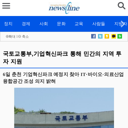
정치
경제
사회
문화
교육
사람들
지방자
확대
l
축소
국토교통부,기업혁신파크 통해 민간의 지역 투
자 지원
6일 춘천 기업혁신파크 예정지 찾아 IT·바이오·의료산업
융합공간 조성 의지 밝혀