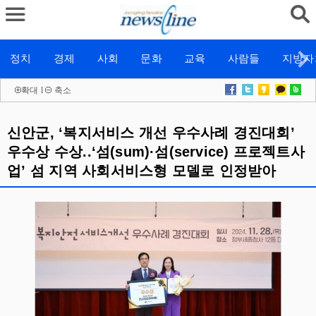
정치
경제
사회
문화
교육
사람들
지방자
확대
l
축소
신안군, ‘복지서비스 개선 우수사례 경진대회’
우수상 수상..‘섬(sum)·섬(service) 프로젝트사
업’ 섬 지역 사회서비스형 모델로 인정받아