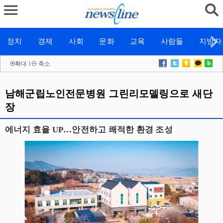
정치
경제
사회
문화
교육
사람들
지방자
확대
l
축소
남해군립노인전문병원 그린리모델링으로 새단
장
에너지 효율 UP…안전하고 쾌적한 환경 조성