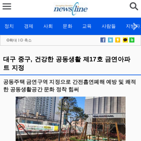
정치
경제
사회
문화
교육
사람들
지방자
확대
l
축소
대구 중구, 건강한 공동생활 제17호 금연아파
트 지정
공동주택 금연구역 지정으로 간전흡연폐해 예방 및 쾌적
한 공동생활공간 문화 정착 힘써