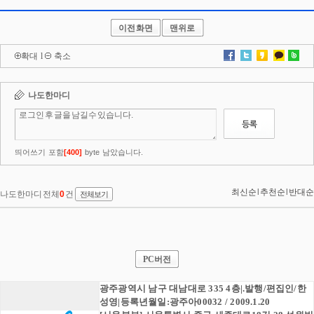
이전화면
맨위로
확대
l
축소
PC버전
광주광역시 남구 대남대로 335 4층|.발행/편집인/한
성영|등록년월일:광주아00032 / 2009.1.20