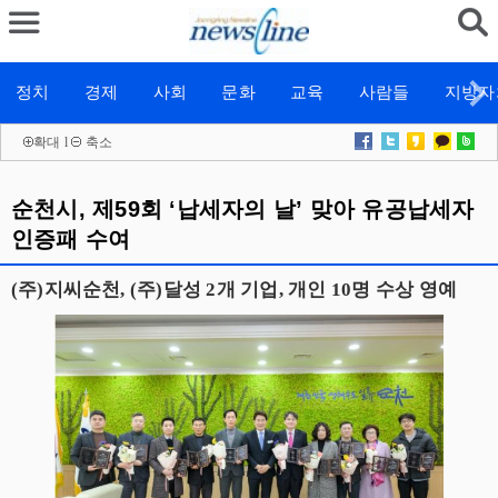
정치
경제
사회
문화
교육
사람들
지방자
확대
l
축소
순천시, 제59회 ‘납세자의 날’ 맞아 유공납세자
인증패 수여
(주)지씨순천, (주)달성 2개 기업, 개인 10명 수상 영예