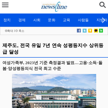
정치
경제
사회
문화
교육
사람들
지방자
확대
l
축소
제주도, 전국 유일 7년 연속 성평등지수 상위등
급 달성
여성가족부, 2023년 기준 측정결과 발표…고용·소득·돌
봄·양성평등의식 전국 최고 수준