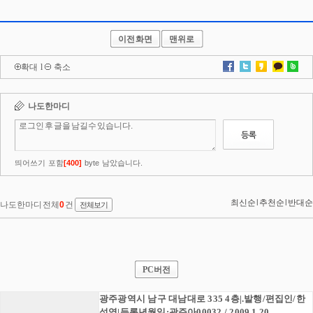
이전화면
맨위로
확대
l
축소
PC버전
광주광역시 남구 대남대로 335 4층|.발행/편집인/한
성영|등록년월일:광주아00032 / 2009.1.20