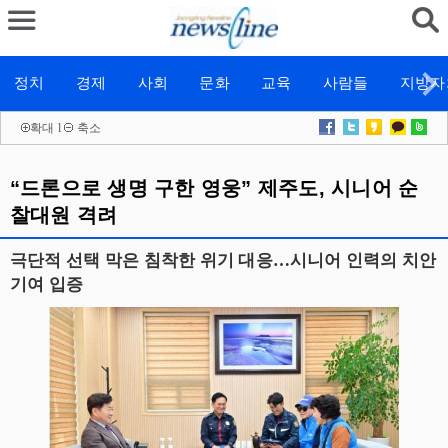
정치
경제
사회
문화
교육
사람들
지방자
확대
l
축소
“드론으로 생명 구한 영웅” 제주도, 시니어 순
찰대원 격려
극단적 선택 막은 침착한 위기 대응…시니어 인력의 치안
기여 입증