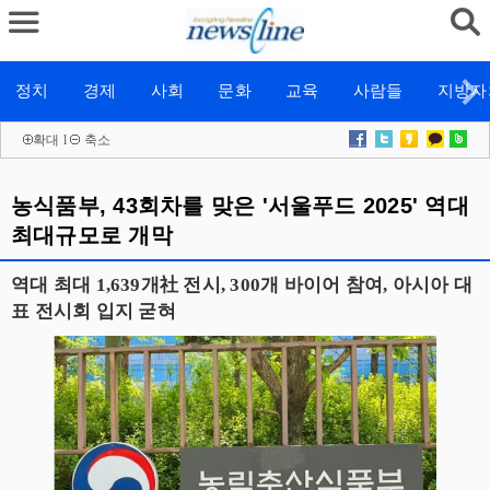
정치
경제
사회
문화
교육
사람들
지방자
확대
l
축소
농식품부, 43회차를 맞은 '서울푸드 2025' 역대
최대규모로 개막
역대 최대 1,639개社 전시, 300개 바이어 참여, 아시아 대
표 전시회 입지 굳혀