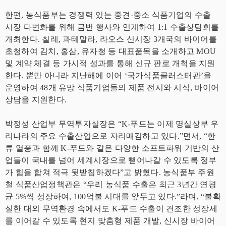
한편, 농식품부는 경쟁력 있는 중견·중소 식품기업의 수출
시장 다변화를 위해 금번 행사와 연계하여 1:1 수출상담회를
개최한다. 칠레, 과테말라, 라오스 신시장 3개국의 바이어를
초청하여 김치, 홍삼, 유자청 등 대표품목을 소개하고 MOU
및 계약 체결 등 가시적 성과를 통해 신규 판로 개척을 지원
한다. 뿐만 아니라 지난해에 이어 ‘국가식품클러스터관’을
운영하여 48개 유망 식품기업들의 제품 전시와 시식, 바이어
상담을 지원한다.
박정성 산업부 무역투자실장은 “K-푸드는 이제 명실상부 우
리나라의 주요 수출산업으로 자리매김하고 있다.”면서, “한
류 열풍과 함께 K-푸드와 같은 다양한 소프트파워 기반의 산
업들이 국내를 넘어 세계시장으로 뻗어나갈 수 있도록 정부
가 힘을 합쳐 적극 뒷받침하겠다”고 밝혔다. 농식품부 주원
철 식품산업정책관은 “우리 농식품 수출은 최근 3년간 연평
균 5%씩 성장하여, 100억불 시대를 앞두고 있다.”라며, “불확
실한 대외 무역환경 속에서도 K-푸드 수출이 견조한 성장세
를 이어갈 수 있도록 현지 맞춤형 제품 개발, 신시장 바이어