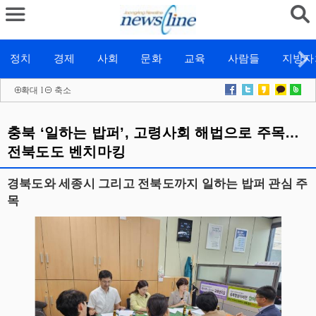
정치
경제
사회
문화
교육
사람들
지방자
확대
l
축소
충북 ‘일하는 밥퍼’, 고령사회 해법으로 주목…
전북도도 벤치마킹
경북도와 세종시 그리고 전북도까지 일하는 밥퍼 관심 주
목