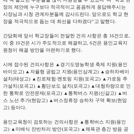
장의 제안에 누구보다 적극적이고 꼼꼼하게 응답해주시는
시장님과 시청 관계자분들께 감사드린다. 앞으로도 학교 현
장을 적극적으로 돕는 데 최선을 다하겠다”고 말했다.
간담회에 앞서 학교장들이 전달한 건의 사항은 총 16건으로,
이 중 10건은 시가 주도적으로 해결하고, 6건은 용인교육지
원청이 해결 방안을 마련하기로 했다.
시에 접수된 건의사항은 ▲경기도영농학생 축제 지원(용인
바이오고) ▲자율형 공립고 지원(용인삼계고) ▲승하차베이
설치(태성고) ▲진로체험·멘토링 지원(포곡고) ▲가로등 추
가설치(포곡고) ▲횡단보도 설치(포곡고) ▲대형차량으로 인
한 통학로 안전문제(포곡고) ▲통학버스 지원(신갈고) ▲버
스 노선 추가(현암고) ▲버스정류장 승하차 구역 확보(현암
고) 등이다.
용인교육청이 검토하는 건의사항은 ▲통학버스 지원(용인
고) ▲미배식 잔반처리 방안(포곡고) ▲체육관 층간 방음 공