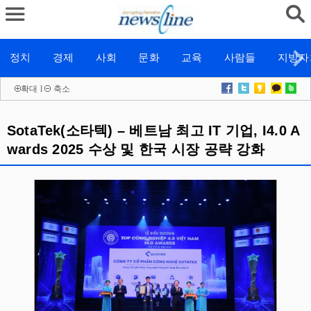
정치
경제
사회
문화
교육
사람들
지방자
확대
l
축소
SotaTek(소타텍) – 베트남 최고 IT 기업, I4.0 A
wards 2025 수상 및 한국 시장 공략 강화