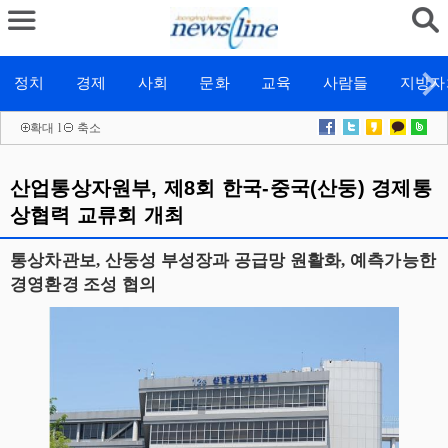
정치
경제
사회
문화
교육
사람들
지방자
확대
l
축소
산업통상자원부, 제8회 한국-중국(산둥) 경제통
상협력 교류회 개최
통상차관보, 산둥성 부성장과 공급망 원활화, 예측가능한
경영환경 조성 협의