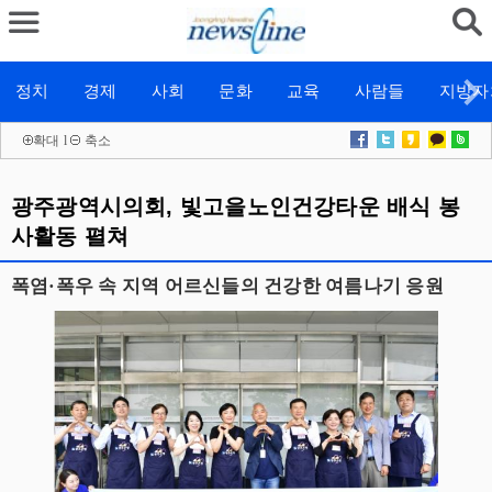
정치
경제
사회
문화
교육
사람들
지방자
확대
l
축소
광주광역시의회, 빛고을노인건강타운 배식 봉
사활동 펼쳐
폭염·폭우 속 지역 어르신들의 건강한 여름나기 응원