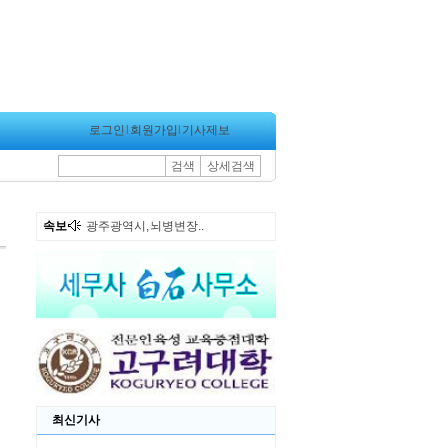
로그인
l
회원가입
l
기사제보
검색
상세검색
속보
광주광역시, 뇌병변장..
최신기사