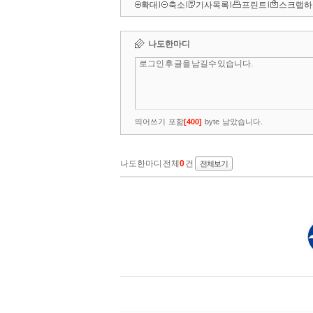
확대
l
축소
l
기사목록
l
프린트
l
스크랩하