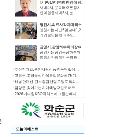
[시론/칼럼] 명함 한 장에 담긴 권력의 무게, 그리고 언론의 붓끝
새벽 5시, 문득 떠오른 정치
인의 얼굴새벽 5시, 눈..
영천시, 의료사각지대 해소 위해 방문의료 지원사업 박차
영천시는 지난 5일 교대1,2
리 경로당을 찾아 주민 ..
광양시, 광영하수처리장 여과분리막 정밀세정 완료
광양시는 광영공공하수처
리장의 안정적인 운영과 ..
㈜신진기업, 광양사랑상품권 구매 릴레이 동참
고창군, 고창읍성 한옥복합문화공간(기증작품 전시갤러리·캐릭터 굿즈샵) 본격 운영
해남 만대산, 탄소중립 산림 모델로 특화림 조성
담양군, 찾아가는 치매예방교실로 어르신 인지건강 지킨다
2026 메디힐 KBO 퓨처스리그 월간 메디힐 퓨처스 루키상, 7월 수상자로 투수 고양 전준표, 타자 LG 손용준
오늘의 베스트